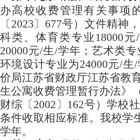
办高校收费管理有关事项
〔
2023
〕
677
号）文件精神，
科类、体育类专业
18000
元
/
20000
元
/
生
/
学年；艺术类专
环境设计专业为
24000
元
/
生
/
价局江苏省财政厅江苏省教
生公寓收费管理暂行办法》
财综〔
2002
〕
162
号）学校社
条件收取相应标准。我校学
学年。