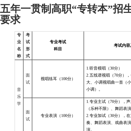
五年一贯制高职“专转本”招
要求
专
考
业
试
专业考试
考试内容
名
形
科目
称
式
1.
听音模唱（30分）
面
2.
五线谱视唱（70分）
视唱练耳（100分）
试
大、小调视唱曲一首（
小调）。
音
乐
1.
专业主试（70分），
学
（乐种不限）、舞蹈表
面
专业表演（100分）
2.
专业加试（30分），
试
奏、舞蹈表演、戏曲表
演。