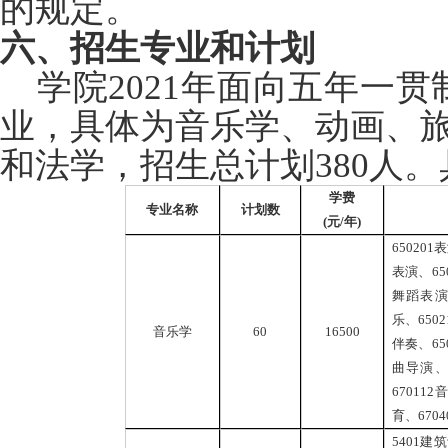
的规定。
六、招生专业和计划
学院2021年面向五年一贯
业，具体为音乐学、动画、
和法学，招生总计划380人
学费
专业名称
计划数
(
元/年)
650201
表
表演、65
舞蹈表演、
乐、650
音乐学
60
16500
伴奏、65
曲导演、6
67011
育、670
5401
建筑