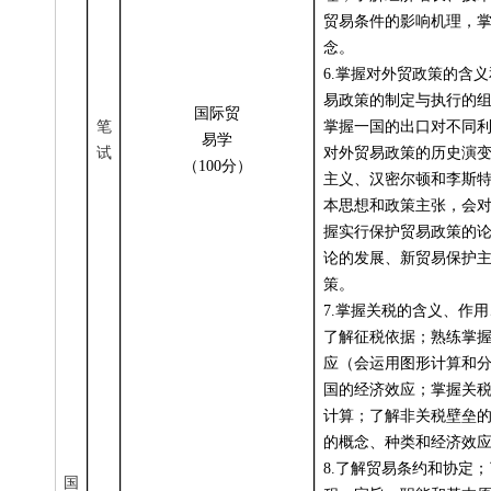
贸易条件的影响机理，
念。
6.
掌握对外贸政策的含义
易政策的制定与执行的
国际贸
笔
掌握一国的出口对不同
易学
试
对外贸易政策的历史演
（100分）
主义、汉密尔顿和李斯
本思想和政策主张，会
握实行保护贸易政策的
论的发展、新贸易保护
策。
7.
掌握关税的含义、作用
了解征税依据；熟练掌
应（会运用图形计算和
国的经济效应；掌握关
计算；了解非关税壁垒
的概念、种类和经济效
8.
了解贸易条约和协定；
国